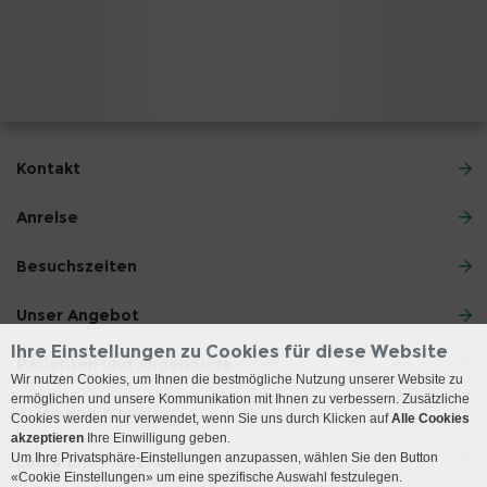
Kontakt
Anreise
Besuchszeiten
Unser Angebot
Ihre Einstellungen zu Cookies für diese Website
Patienten und Angehörige
Wir nutzen Cookies, um Ihnen die bestmögliche Nutzung unserer Website zu
ermöglichen und unsere Kommunikation mit Ihnen zu verbessern. Zusätzliche
Ärzte und Zuweiser
Cookies werden nur verwendet, wenn Sie uns durch Klicken auf
Alle Cookies
akzeptieren
Ihre Einwilligung geben.
Um Ihre Privatsphäre-Einstellungen anzupassen, wählen Sie den Button
Lehre und Forschung
«Cookie Einstellungen» um eine spezifische Auswahl festzulegen.