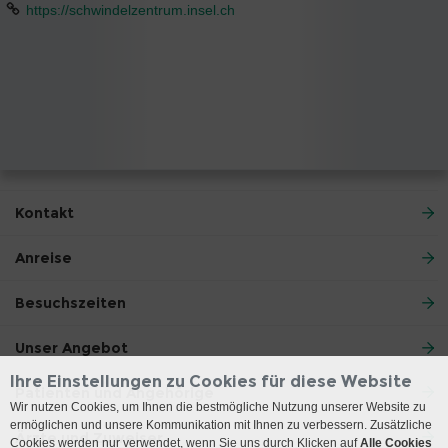
https://schwindelzentrum.insel.ch
Kontakt
Anreise
Besuchszeiten
Unser Angebot
Ihre Einstellungen zu Cookies für diese Website
Patienten und Angehörige
Wir nutzen Cookies, um Ihnen die bestmögliche Nutzung unserer Website zu
ermöglichen und unsere Kommunikation mit Ihnen zu verbessern. Zusätzliche
Ärzte und Zuweiser
Cookies werden nur verwendet, wenn Sie uns durch Klicken auf
Alle Cookies