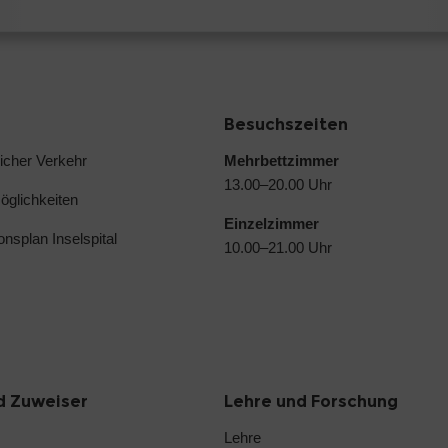
Besuchszeiten
licher Verkehr
Mehrbettzimmer
13.00–20.00 Uhr
glichkeiten
Einzelzimmer
ionsplan Inselspital
10.00–21.00 Uhr
d Zuweiser
Lehre und Forschung
Lehre