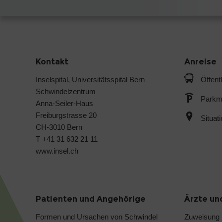
Kontakt
Anreise
Inselspital, Universitätsspital Bern
Öffent
Schwindelzentrum
Parkmö
Anna-Seiler-Haus
Freiburgstrasse 20
Situat
CH-3010 Bern
T +41 31 632 21 11
www.insel.ch
Patienten und Angehörige
Ärzte un
Formen und Ursachen von Schwindel
Zuweisung