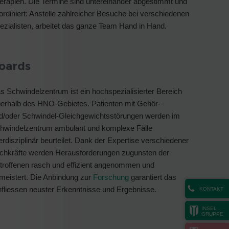
erapien. Die Termine sind untereinander abgestimmt und
ordiniert: Anstelle zahlreicher Besuche bei verschiedenen
ezialisten, arbeitet das ganze Team Hand in Hand.
oards
s Schwindelzentrum ist ein hochspezialisierter Bereich
nerhalb des HNO-Gebietes. Patienten mit Gehör-
d/oder Schwindel-Gleichgewichtsstörungen werden im
hwindelzentrum ambulant und komplexe Fälle
terdisziplinär beurteilet. Dank der Expertise verschiedener
chkräfte werden Herausforderungen zugunsten der
troffenen rasch und effizient angenommen und
meistert. Die Anbindung zur
Forschung
garantiert das
nfliessen neuster Erkenntnisse und Ergebnisse.
KONTAKT
INSEL
GRUPPE