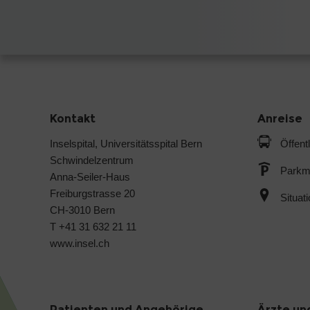
Kontakt
Anreise
Inselspital, Universitätsspital Bern
Öffent
Schwindelzentrum
Parkmö
Anna-Seiler-Haus
Freiburgstrasse 20
Situat
CH-3010 Bern
T +41 31 632 21 11
www.insel.ch
Patienten und Angehörige
Ärzte un