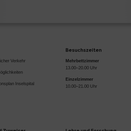
Besuchszeiten
licher Verkehr
Mehrbettzimmer
13.00–20.00 Uhr
glichkeiten
Einzelzimmer
ionsplan Inselspital
10.00–21.00 Uhr
d Zuweiser
Lehre und Forschung