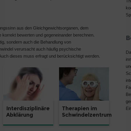
Th
ko
Sp
erungssinn aus den Gleichgewichtsorganen, dem
korrekt bewerten und gegeneinander berechnen.
B
ltig, sondern auch die Behandlung von
windel verursacht auch häufig psychische
Da
uch dieses muss erfragt und berücksichtigt werden.
in
un
Sc
in
Fa
Be
ge
Therapien im
Interdisziplinäre
Ei
Schwindelzentrum
Abklärung